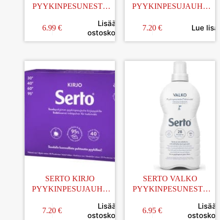
PYYKINPESUNESTE
PYYKINPESUJAUHE
750ML
890G
Lisää
Lue lisä
6.99
€
7.20
€
ostoskoriin
SERTO KIRJO
SERTO VALKO
PYYKINPESUJAUHE
PYYKINPESUNESTE
890G
750ML
Lisää
Lisää
7.20
€
6.95
€
ostoskoriin
ostoskori