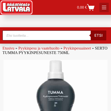
0.00
€
ETSI
Etusivu
»
Pyykinpesu ja vaatehuolto
»
Pyykinpesuaineet
»
SERTO
TUMMA PYYKINPESUNESTE 750ML