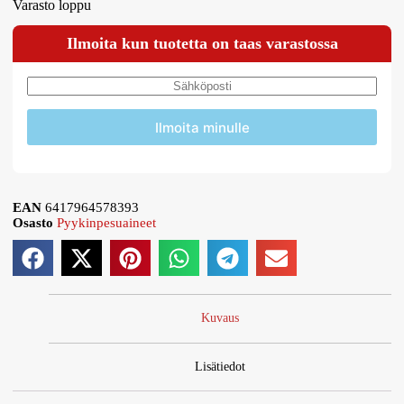
Varasto loppu
Ilmoita kun tuotetta on taas varastossa
Ilmoita minulle
EAN
6417964578393
Osasto
Pyykinpesuaineet
Kuvaus
Lisätiedot