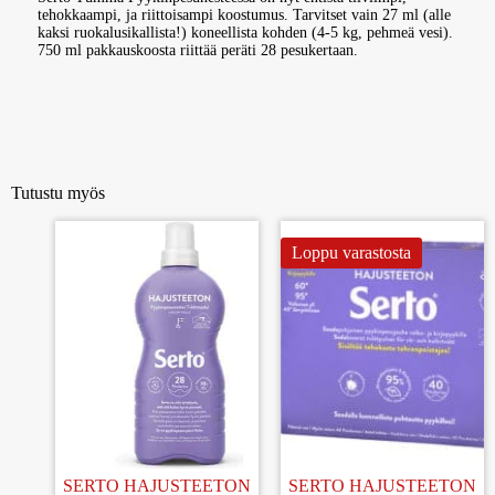
tehokkaampi, ja riittoisampi koostumus. Tarvitset vain 27 ml (alle
kaksi ruokalusikallista!) koneellista kohden (4-5 kg, pehmeä vesi).
750 ml pakkauskoosta riittää peräti 28 pesukertaan.
Tutustu myös
Loppu varastosta
SERTO HAJUSTEETON
SERTO HAJUSTEETON