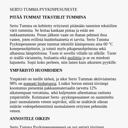
SERTO TUMMA PYYKINPESUNESTE
PITÄÄ TUMMAT TEKSTIILIT TUMMINA
Serto Tumma on kehitetty erityisesti pitämään tummien tekstiilien
värit tummina. Se hoitaa kankaan pintaa ja estää sen
nukkaantumista. Pesun jälkeen vaate on ihanan pehmeä ihoa
vasten, joten erillistä huuhteluainetta ei tarvita. Serto Tumma
Pyykinpesuneste pesee tummat tekstiilit käsinpesusta aina 60 °C
konepesuohjelmiin, ja toimii myös pikapesuohjelmissa sekä
alhaisissa lämpötiloissa. Tuote ei sovellu villalle tai silkille. Tuote
ei sisällä väriaineita, fosfaattia eikä
zeoliittia
ja se on miedosti
hajustettu. Sopii koko perheen, niin lasten kuin aikuisten pyykille.
YMPÄRISTÖ HUOMIOIDEN
Ympäristö on meille tärkeä, ja siksi Serto Tumman aktiiviaineista
98% on
nopeasti biohajoavia
. Lisäksi Serton entistä tiiviimpi
koostumus pienentää pakkausmateriaalin tarvetta 12%
aikaisempaan verrattuna, sekä kuljetusten aiheuttamaa rasitusta
ympäristölle. Kotimaiset Serto -pyykinpesuaineet on suunniteltu
juuri suomalaiseen veteen sopiviksi, sillä ne sisältävät oikean
määrän vedenpehmentimiä suomalaiseen erityisen pehmeään
veteen.
ANNOSTELE OIKEIN
Serto Tumma Pyykinpesunesteessä on nyt entistä tiiviimpi,