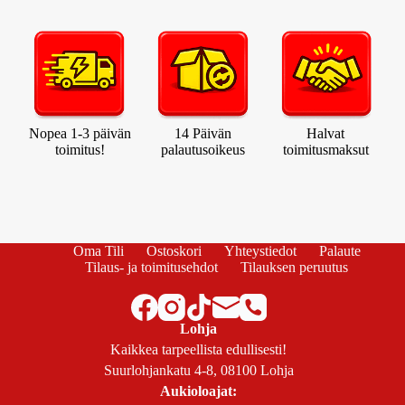
Nopea 1-3 päivän
14 Päivän
Halvat
toimitus!
palautusoikeus
toimitusmaksut
Oma Tili
Ostoskori
Yhteystiedot
Palaute
Tilaus- ja toimitusehdot
Tilauksen peruutus
Lohja
Kaikkea tarpeellista edullisesti!
Suurlohjankatu 4-8, 08100 Lohja
Aukioloajat: