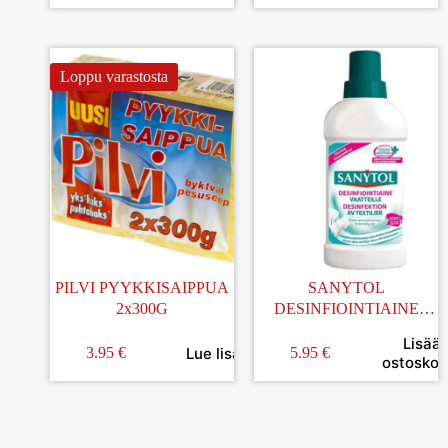
Loppu varastosta
PILVI PYYKKISAIPPUA
SANYTOL
2x300G
DESINFIOINTIAINE
VAATTEILLE 500ML
Lisää
Lue lisää
3.95
€
5.95
€
ostoskori