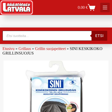
0.00
€
ETSI
Etusivu
»
Grillaus
»
Grillin suojapeitteet
»
SINI KESKIKOKO
GRILLINSUOJUS