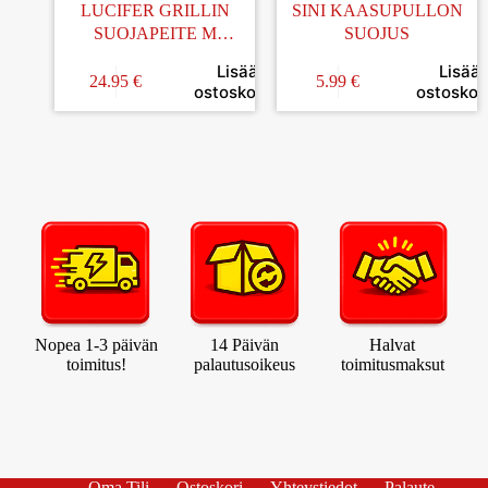
LUCIFER GRILLIN
SINI KAASUPULLON
SUOJAPEITE M
SUOJUS
135x55x90CM
Lisää
Lisää
24.95
€
5.99
€
ostoskoriin
ostoskori
Nopea 1-3 päivän
14 Päivän
Halvat
toimitus!
palautusoikeus
toimitusmaksut
Oma Tili
Ostoskori
Yhteystiedot
Palaute