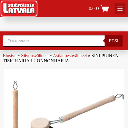
0.00
€
ETSI
Etusivu
»
Siivousvälineet
»
Astianpesuvälineet
»
SINI PUINEN
TISKIHARJA LUONNONHARJA