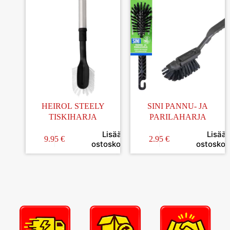
HEIROL STEELY
SINI PANNU- JA
TISKIHARJA
PARILAHARJA
Lisää
Lisää
9.95
€
2.95
€
ostoskoriin
ostoskori