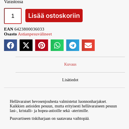
Varastossa
Lisää ostoskoriin
EAN
6423800036033
Osasto
Astianpesuvälineet
Kuvaus
Lisätiedot
Hellävaraiset hevosenjouhesta valmistetut luonnonharjakset.
Kaikkien astioiden pesuun, mutta erityisesti hellävaraiseen pesuun
lasi-, kristalli- ja hopea-astioille sekä -aterimille.
Puuvartiseen tiskiharjaan on saatavana vaihtopää.