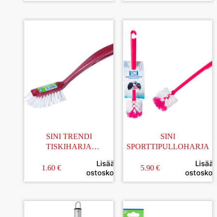
SINI TRENDI
SINI
TISKIHARJA
SPORTTIPULLOHARJA
KIERRÄTYSMUOVIA
Lisää
Lisää
1.60
€
5.90
€
ostoskoriin
ostoskori