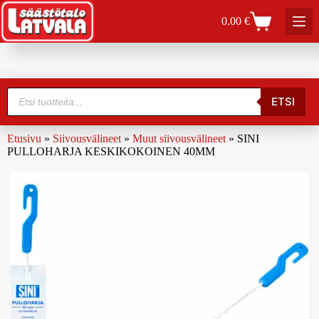
0.00
€
ETSI
Etusivu
»
Siivousvälineet
»
Muut siivousvälineet
»
SINI
PULLOHARJA KESKIKOKOINEN 40MM