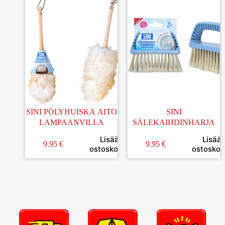
SINI PÖLYHUISKA AITO
SINI
LAMPAANVILLA
SÄLEKAIHDINHARJA
Lisää
Lisää
9.95
€
9.95
€
ostoskoriin
ostoskori