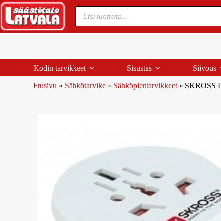
Kodin tarvikkeet
Sisustus
Siivous
Etusivu
»
Sähkötarvike
»
Sähköpientarvikkeet
»
SKROSS P