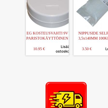
EG KOSTEUSVAHTI 9V
NIPPUSIDE SELF
PARISTOKÄYTTÖINEN
3,5x140MM 100K
VALKOINEN
Lisää
L
10.95
€
3.50
€
ostoskoriin