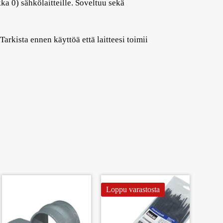
kka 0) sähkölaitteille. Soveltuu sekä
rkista ennen käyttöä että laitteesi toimii
Loppu varastosta