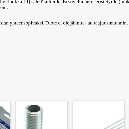
le (luokka III) sähkölaitteille. Ei sovellu peruseristetyille (luo
aan.
n yhteensopivaksi. Tuote ei ole jännite- tai taajuusmuunnin. Ta