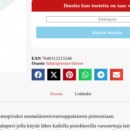
Ilmoita kun tuotetta on taas 
Ilmoita minulle
EAN
7640112215546
Osasto
Sähköpientarvikkeet
Kuvaus
Lisätiedot
ensopivaksi suomalaiseen/eurooppalaiseen pistorasiaan.
apteri jolla käytät lähes kaikilla pistokkeeilla varustettuja lai