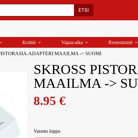
Oma Tili
Ostoskori
Yhteystiedot
Palaute
ETSI
Keittiö
Vapaa-aika
Remontointi
ISTORASIA-ADAPTERI MAAILMA -> SUOMI
SKROSS PISTO
MAAILMA -> S
8.95
€
Varasto loppu