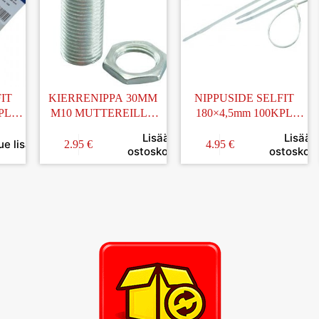
IT
KIERRENIPPA 30MM
NIPPUSIDE SELFIT
PL
M10 MUTTEREILLA
180×4,5mm 100KPL
2KPL
VALKOINEN
Lisää
Lisää
ue lisää
2.95
€
4.95
€
ostoskoriin
ostoskori