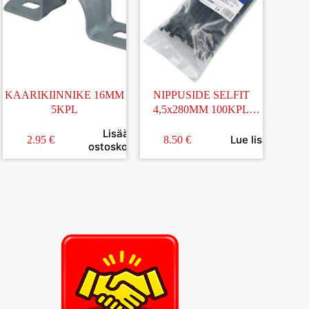
KAARIKIINNIKE 16MM
NIPPUSIDE SELFIT
5KPL
4,5x280MM 100KPL
MUSTA
Lisää
Lue lisää
2.95
€
8.50
€
in
ostoskoriin