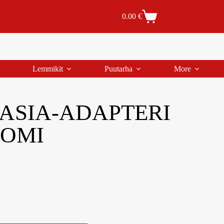
Tilaus- ja toimitusehdot
Tilauksen peruutus
0.00
€
Lemmikit
Puutarha
More
RASIA-ADAPTERI
UOMI