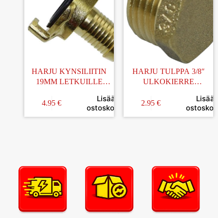
HARJU KYNSILIITIN
HARJU TULPPA 3/8″
19MM LETKUILLE
ULKOKIERRE
MESSINKI
MESSINKI
Lisää
Lisää
4.95
€
2.95
€
ostoskoriin
ostoskori