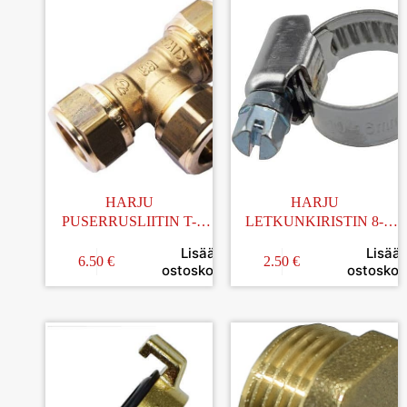
HARJU
HARJU
PUSERRUSLIITIN T-
LETKUNKIRISTIN 8-
HAARA 15MM
12MM 2KPL
Lisää
Lisää
6.50
€
2.50
€
ostoskoriin
ostoskori