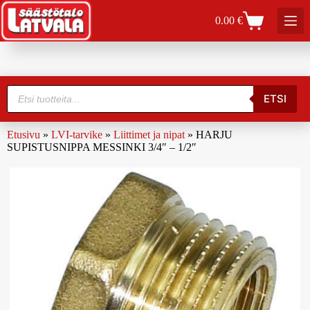
0.00
€
ETSI
Etusivu
»
LVI-tarvike
»
Liittimet ja nipat
»
HARJU
SUPISTUSNIPPA MESSINKI 3/4″ – 1/2″