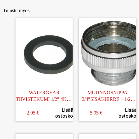
Tutustu myös
WATERGEAR
MUUNNOSNIPPA
TIIVISTEKUMI 1/2″ 4KPL
3/4″SISÄKIERRE – 1/2″
NS15
ULKOKIERRE
Lisää
Lisää
2.95
€
5.95
€
ostoskoriin
ostoskori