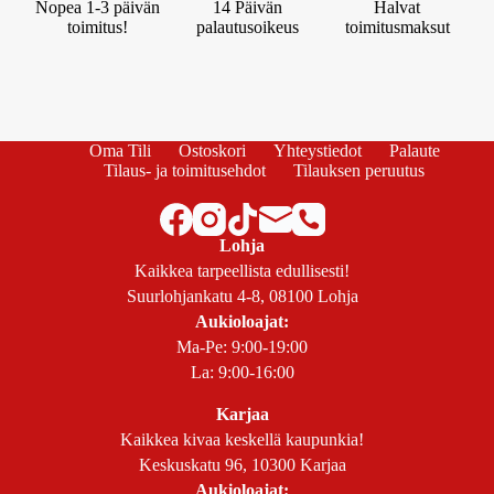
Nopea 1-3 päivän
14 Päivän
Halvat
toimitus!
palautusoikeus
toimitusmaksut
Oma Tili
Ostoskori
Yhteystiedot
Palaute
Tilaus- ja toimitusehdot
Tilauksen peruutus
Lohja
Kaikkea tarpeellista edullisesti!
Suurlohjankatu 4-8, 08100 Lohja
Aukioloajat:
Ma-Pe: 9:00-19:00
La: 9:00-16:00
Karjaa
Kaikkea kivaa keskellä kaupunkia!
Keskuskatu 96, 10300 Karjaa
Aukioloajat: