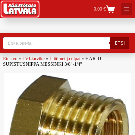
0.00
€
ETSI
Etusivu
»
LVI-tarvike
»
Liittimet ja nipat
»
HARJU
SUPISTUSNIPPA MESSINKI 3/8″-1/4″