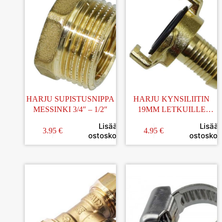
HARJU SUPISTUSNIPPA
HARJU KYNSILIITIN
MESSINKI 3/4″ – 1/2″
19MM LETKUILLE
MESSINKI
Lisää
Lisää
3.95
€
4.95
€
ostoskoriin
ostoskori