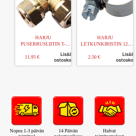
HARJU
HARJU
PUSERRUSLIITIN T-
LETKUNKIRISTIN 12-
HAARA 18MM
20MM 2KPL
Lisää
Lisää
11.95
€
2.50
€
ostoskoriin
ostoskori
Nopea 1-3 päivän
14 Päivän
Halvat