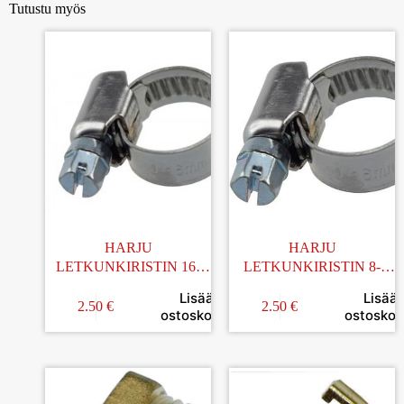
Tutustu myös
HARJU
HARJU
LETKUNKIRISTIN 16-
LETKUNKIRISTIN 8-
27MM 2KPL
12MM 2KPL
Lisää
Lisää
2.50
€
2.50
€
ostoskoriin
ostoskori