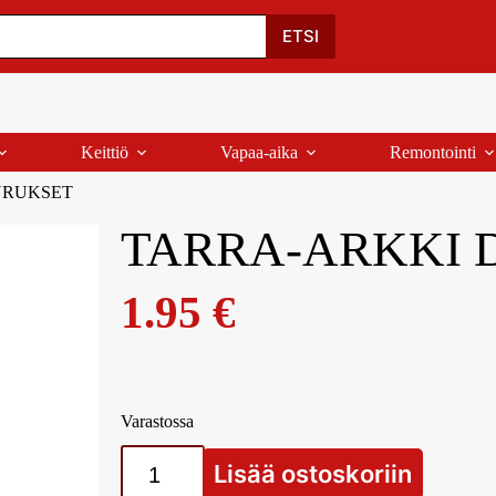
Oma Tili
Ostoskori
Yhteystiedot
Palaute
ETSI
Keittiö
Vapaa-aika
Remontointi
URUKSET
TARRA-ARKKI 
1.95
€
Varastossa
Lisää ostoskoriin