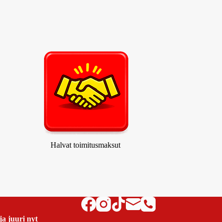
Halvat toimitusmaksut
ja juuri nyt