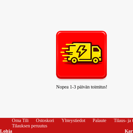
Nopea 1-3 päivän toimitus!
Oma Tili
Ostoskori
Yhteystiedot
Palaute
Tilaus- ja
Tilauksen peruutus
Lohja
Kar