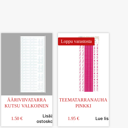
Loppu varastosta
ÄÄRIVIIVATARRA
TEEMATARRANAUHA
KUTSU VALKOINEN
PINKKI
Lisää
Lue lisää
1.50
€
1.95
€
in
ostoskoriin