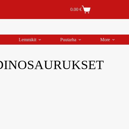
Tilaus- ja toimitusehdot
Tilauksen peruutus
0.00
€
Lemmikit
Puutarha
More
DINOSAURUKSET