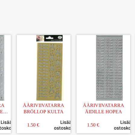
RA
ÄÄRIVIIVATARRA
ÄÄRIVIIVATARRA
E
BRÖLLOP KULTA
ÄIDILLE HOPEA
Lisää
Lisää
Lisää
1.50
€
1.50
€
toskoriin
ostoskoriin
ostoskori