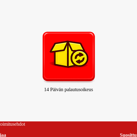
14 Päivän palautusoikeus
 toimitusehdot
jaa
Suosittu