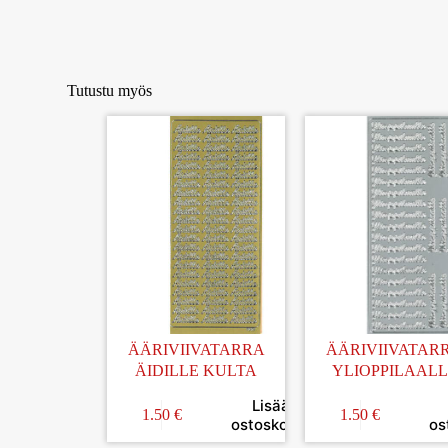
Tutustu myös
ÄÄRIVIIVATARRA
ÄÄRIVIIVATAR
ÄIDILLE KULTA
YLIOPPILAALL
HOPEA
Lisää
1.50
€
1.50
€
ostoskoriin
os