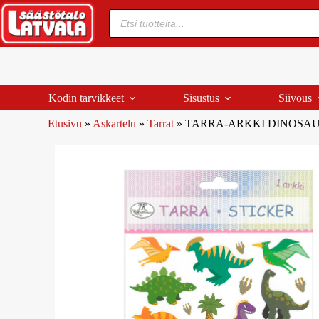
Kodin tarvikkeet
Sisustus
Siivous
Etusivu
»
Askartelu
»
Tarrat
»
TARRA-ARKKI DINOSA