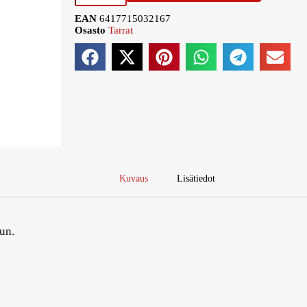
EAN
6417715032167
Osasto
Tarrat
Kuvaus
Lisätiedot
uun.