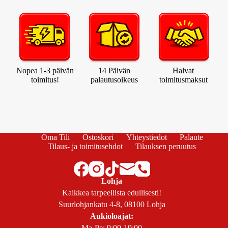
Nopea 1-3 päivän
14 Päivän
Halvat
toimitus!
palautusoikeus
toimitusmaksut
Oma Tili
Ostoskori
Yhteystiedot
Palaute
Tilaus- ja toimitusehdot
Tilauksen peruutus
Lohja
Kaikkea tarpeellista edullisesti!
Suurlohjankatu 4-8, 08100 Lohja
Aukioloajat:
Ma-Pe: 9:00-19:00