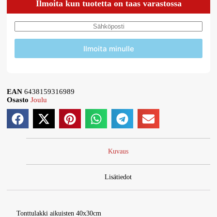
Ilmoita kun tuotetta on taas varastossa
Ilmoita minulle
EAN
6438159316989
Osasto
Joulu
Kuvaus
Lisätiedot
Tonttulakki aikuisten 40x30cm