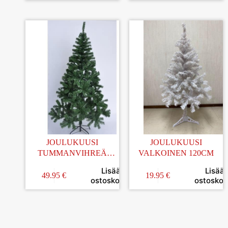
JOULUKUUSI
JOULUKUUSI
TUMMANVIHREÄ
VALKOINEN 120CM
180CM
Lisää
Lisää
METALLIJALALLA
49.95
€
19.95
€
ostoskoriin
ostoskori