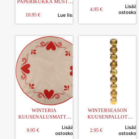
PAPERIKUKKA MUSTA
PUNAINEN
Lisää
45CM
4.95
€
ostoskori
Lue lisää
10.95
€
WINTERIA
WINTERSEASON
KUUSENALUSMATTO
KUUSENPALLOT
SYDÄMET 100CM
KULTA 6CM 9KPL
Lisää
Lisää
9.95
€
2.95
€
ostoskoriin
ostoskori