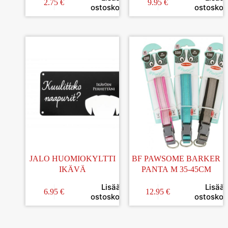
2.75
€
9.95
€
ostoskoriin
ostoskori
JALO HUOMIOKYLTTI
BF PAWSOME BARKER
IKÄVÄ
PANTA M 35-45CM
Lisää
Lisää
6.95
€
12.95
€
ostoskoriin
ostoskori