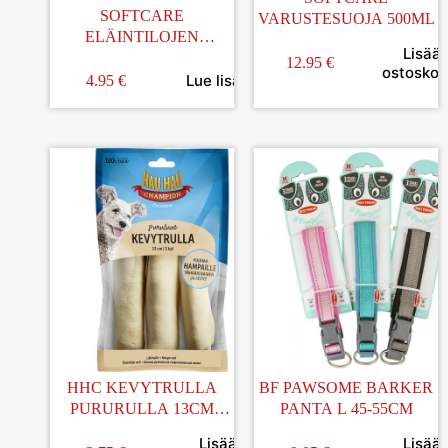
SOFTCARE
VARUSTESUOJA 500ML
ELÄINTILOJEN
Lisää
TEHOPESU
12.95
€
ostoskori
KÄYTTÖVALMIS 500ML
Lue lisää
4.95
€
HHC KEVYTRULLA
BF PAWSOME BARKER
PURURULLA 13CM
PANTA L 45-55CM
3KPL 105G
Lisää
Lisää