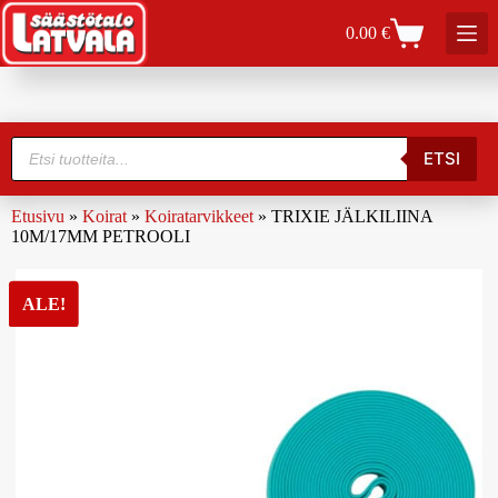
0.00
€
ETSI
Etusivu
»
Koirat
»
Koiratarvikkeet
»
TRIXIE JÄLKILIINA
10M/17MM PETROOLI