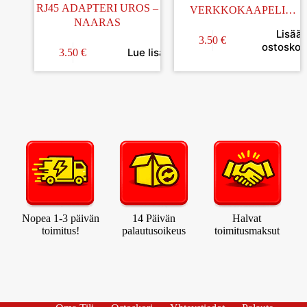
RJ45 ADAPTERI UROS –
VERKKOKAAPELI
NAARAS
CAT5E FTP 1,00M
Lisää
3.50
€
ostoskori
Lue lisää
3.50
€
Nopea 1-3 päivän
14 Päivän
Halvat
toimitus!
palautusoikeus
toimitusmaksut