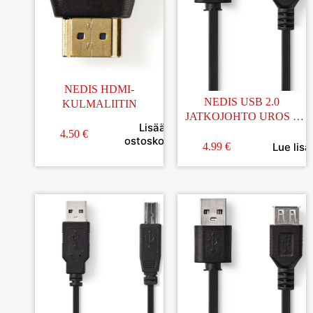
NEDIS HDMI-
NEDIS USB 2.0
KULMALIITIN
JATKOJOHTO UROS –
Lisää
NAARAS 3M
4.50
€
ostoskoriin
Lue lisä
4.99
€