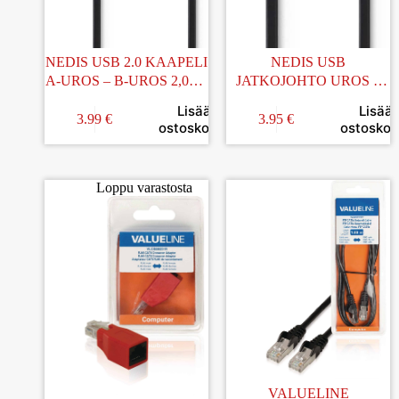
NEDIS USB 2.0 KAAPELI
NEDIS USB
A-UROS – B-UROS 2,00M
JATKOJOHTO UROS –
(TULOSTIN)
NAARAS 1M
Lisää
Lisää
3.99
€
3.95
€
ostoskoriin
ostoskori
Loppu varastosta
VALUELINE