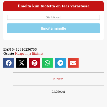
Ilmoita kun tuotetta on taas varastossa
Ilmoita minulle
EAN
5412810236756
Osasto
Kaapelit ja liittimet
Kuvaus
Lisätiedot