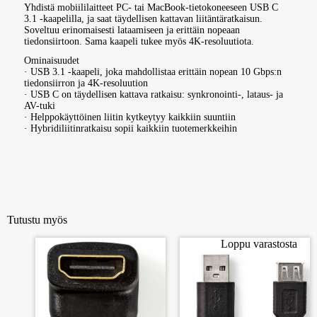
Yhdistä mobiililaitteet PC- tai MacBook-tietokoneeseen USB C
3.1 -kaapelilla, ja saat täydellisen kattavan liitäntäratkaisun.
Soveltuu erinomaisesti lataamiseen ja erittäin nopeaan
tiedonsiirtoon. Sama kaapeli tukee myös 4K-resoluutiota.
Ominaisuudet
· USB 3.1 -kaapeli, joka mahdollistaa erittäin nopean 10 Gbps:n
tiedonsiirron ja 4K-resoluution
· USB C on täydellisen kattava ratkaisu: synkronointi-, lataus- ja
AV-tuki
· Helppokäyttöinen liitin kytkeytyy kaikkiin suuntiin
· Hybridiliitinratkaisu sopii kaikkiin tuotemerkkeihin
Tutustu myös
Loppu varastosta