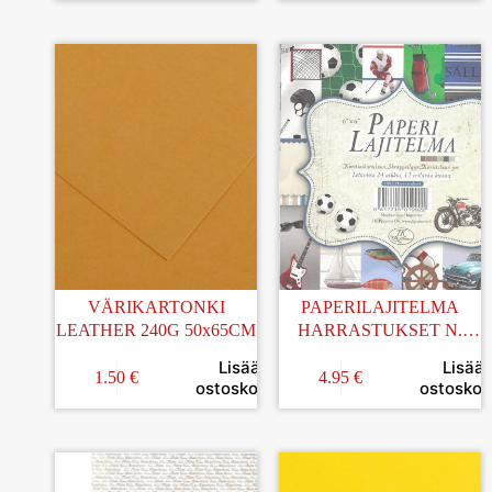
VÄRIKARTONKI
PAPERILAJITELMA
LEATHER 240G 50x65CM
HARRASTUKSET N.
15x15CM
Lisää
Lisää
1.50
€
4.95
€
ostoskoriin
ostoskori