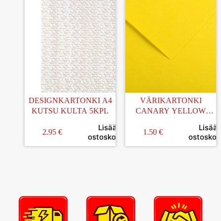
DESIGNKARTONKI A4
VÄRIKARTONKI
KUTSU KULTA 5KPL
CANARY YELLOW
50x65CM
Lisää
Lisää
2.95
€
1.50
€
ostoskoriin
ostoskori