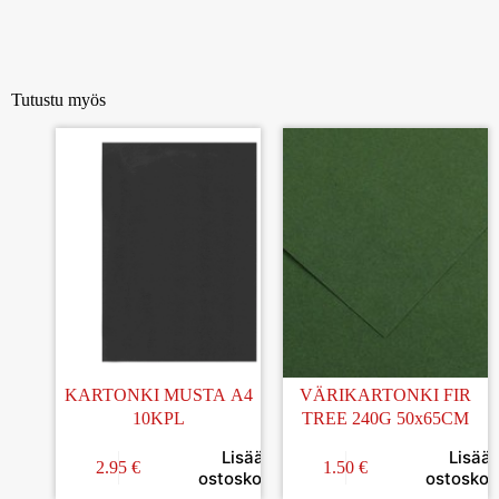
Tutustu myös
KARTONKI MUSTA A4
VÄRIKARTONKI FIR
10KPL
TREE 240G 50x65CM
Lisää
Lisää
2.95
€
1.50
€
ostoskoriin
ostoskori