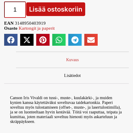
Lisää ostoskoriin
EAN
3148950403919
Osasto
Kartongit ja paperit
Kuvaus
Lisätiedot
Canson Iris Vivaldi on tussi-, muste-, kuulakärki-, ja muiden
kynien kanssa käytettäväksi soveltuvaa taidekartonkia. Paperi
soveltuu myös tulostamiseen (offset-, muste-, ja lasertulostimilla),
ja se on luonteeltaan hyvin kestävää. Töitä voi raaputtaa, teipata ja
kumittaa, joten materiaali soveltuu hienosti myös askarteluun ja
skräppäykseen.