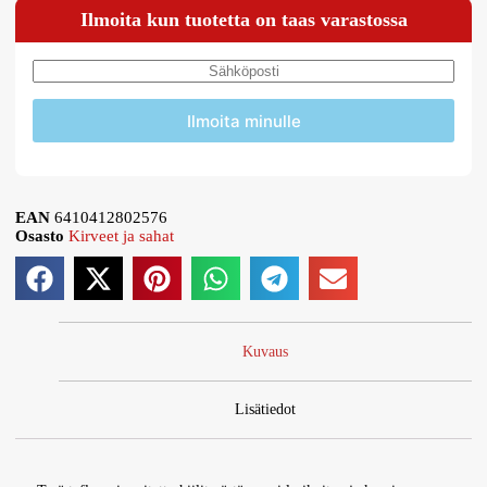
Ilmoita kun tuotetta on taas varastossa
Ilmoita minulle
EAN
6410412802576
Osasto
Kirveet ja sahat
Kuvaus
Lisätiedot