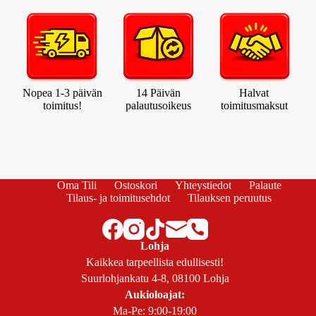
Nopea 1-3 päivän
14 Päivän
Halvat
toimitus!
palautusoikeus
toimitusmaksut
Oma Tili
Ostoskori
Yhteystiedot
Palaute
Tilaus- ja toimitusehdot
Tilauksen peruutus
Lohja
Kaikkea tarpeellista edullisesti!
Suurlohjankatu 4-8, 08100 Lohja
Aukioloajat:
Ma-Pe: 9:00-19:00