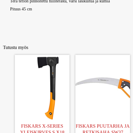
Terä teflon pinnoitettu hiiliterästä, varsi lasikuitua ja kumia
Pituus 45 cm
Tutustu myös
FISKARS X-SERIES
FISKARS PUUTARHA JA
YLEISKIRVES S X18
RETKISAHA SW37