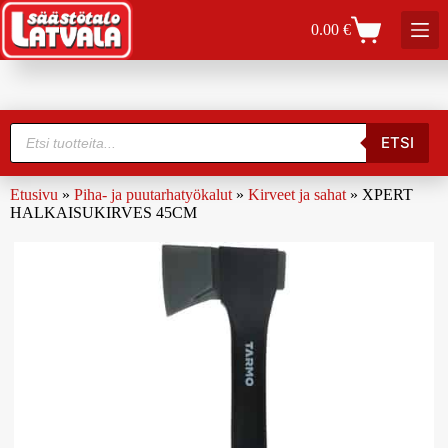
0.00
€
ETSI
Etusivu
»
Piha- ja puutarhatyökalut
»
Kirveet ja sahat
»
XPERT
HALKAISUKIRVES 45CM