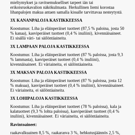
mieltymykset ja ravitsemukselliset tarpeet iän tai
erikoisruokavalion näkökulmasta. Herkullinen liemi korostaa
lihanpalojen makua antaen samalla kissalle tarvittavaa nesteytystä.
3X KANANPALOJA KASTIKKEESSA
Koostumus: Liha ja eläinperäiset tuotteet (87,5 % paloina, josta 50
% kanaa), kasviperäiset tuotteet (0,4 % inuliini), kivennäisaineet.
Ei sisällä väri- tai säilöntäaineita.
3X LAMPAAN PALOJA KASTIKKEESSA
Koostumus: Liha ja eläinperäiset tuotteet (87 % paloissa, josta 9,3
% lammasta), kasviperäiset tuotteet (0,4 % inuliini),
kivennäisaineet. Ei väriaineita, ei säilöntäaineita.
3X MAKSAN PALOJA KASTIKKEESSA
Koostumus: Liha ja eläinperäiset tuotteet (87 % paloissa, josta 12
% maksaa), kasviperäiset tuotteet (0,4 % inuliini), kivennäisaineet.
Ei väriaineita, ei säilöntäaineita.
3X LOHIPALOJA KASTIKKEESSA
Koostumus: Liha ja eläinperäiset tuotteet (78 % paloissa), kala ja
kalatuotteet (9,3 % lohta paloissa), kasviperäiset tuotteet (0,4 %
inuliini), kivennäisaineet. Ei väriaineita, ei säilöntäaineita.
Ravintoaineet:
raakavalkuainen 8,5 %, raakarasva 3 %, hehkutusjäännös 2,5 %,