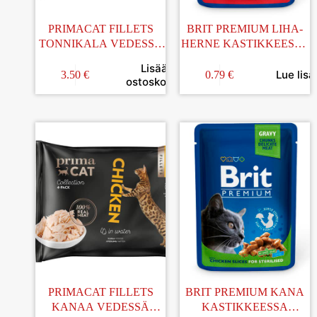
PRIMACAT FILLETS
BRIT PREMIUM LIHA-
TONNIKALA VEDESSÄ
HERNE KASTIKKEESSA
4x50G
AIKUISILLE KISSOILLE
Lisää
100G
Lue lisä
3.50
€
0.79
€
ostoskoriin
PRIMACAT FILLETS
BRIT PREMIUM KANA
KANAA VEDESSÄ
KASTIKKEESSA