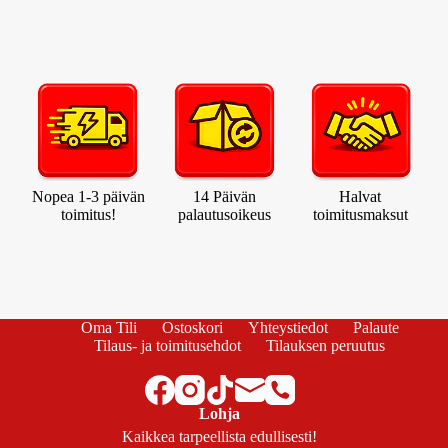
Nopea 1-3 päivän
14 Päivän
Halvat
toimitus!
palautusoikeus
toimitusmaksut
Oma Tili
Ostoskori
Yhteystiedot
Palaute
Tilaus- ja toimitusehdot
Tilauksen peruutus
Lohja
Kaikkea tarpeellista edullisesti!