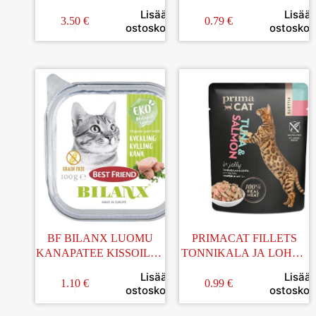
4x50G
STERILOIDUILLE
Lisää
Lisää
KISSOILLE 100G
3.50
€
0.79
€
ostoskoriin
ostoskori
BF BILANX LUOMU
PRIMACAT FILLETS
KANAPATEE KISSOILLE
TONNIKALA JA LOHTA
100G
HYYTELÖ 50G
Lisää
Lisää
1.10
€
0.99
€
ostoskoriin
ostoskori