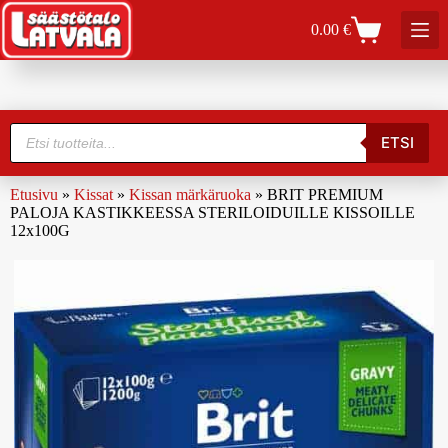
0.00
€
ETSI
Etusivu
»
Kissat
»
Kissan märkäruoka
»
BRIT PREMIUM
PALOJA KASTIKKEESSA STERILOIDUILLE KISSOILLE
12x100G