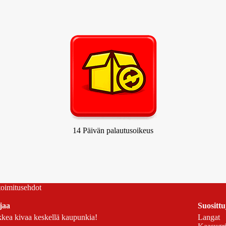
14 Päivän palautusoikeus
 toimitusehdot
jaa
Suosittu
kea kivaa keskellä kaupunkia!
Langat