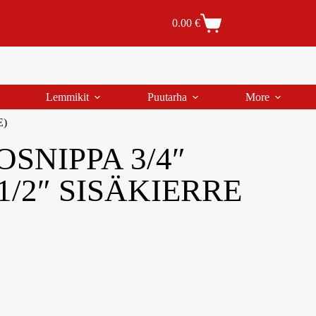
Tilaus- ja toimitusehdot
Tilauksen peruutus
0.00
€
Lemmikit
Puutarha
More
E)
SNIPPA 3/4″
1/2″ SISÄKIERRE