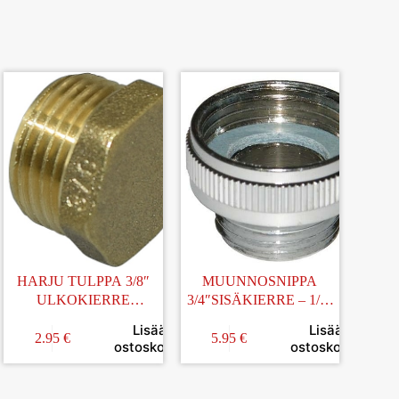
HARJU TULPPA 3/8″
MUUNNOSNIPPA
ULKOKIERRE
3/4″SISÄKIERRE – 1/2″
MESSINKI
ULKOKIERRE
Lisää
Lisää
2.95
€
5.95
€
in
ostoskoriin
ostoskoriin