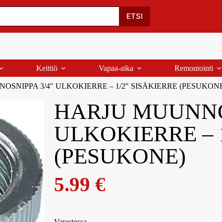
Oma Tili
Ostoskori
Yhteystiedot
Palaute
ETSI
Keittiö
Vapaa-aika
Remontointi
SNIPPA 3/4″ ULKOKIERRE – 1/2″ SISÄKIERRE (PESUKON
HARJU MUUNNO
ULKOKIERRE – 
(PESUKONE)
5.99
€
Varastossa