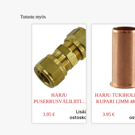
Tutustu myös
HARJU
HARJU TUKIHOL
PUSERRUSVÄLILIITIN
KUPARI 12MM 4
MESSINKI 12-12MM
Lisää
3.95
€
3.95
€
ostoskoriin
os