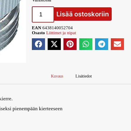
Lisää ostoskoriin
EAN
6438140052704
Osasto
Liittimet ja nipat
Kuvaus
Lisätiedot
ierre.
iseksi pienempään kierteeseen