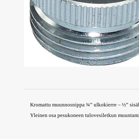
Kromattu muunnosnippa ¾” ulkokierre – ½” sisäk
Yleinen osa pesukoneen tulovesiletkun muuntam