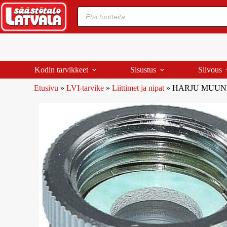
Kodin tarvikkeet
Sisustus
Siivous
Etusivu
»
LVI-tarvike
»
Liittimet ja nipat
»
HARJU MUUNNO