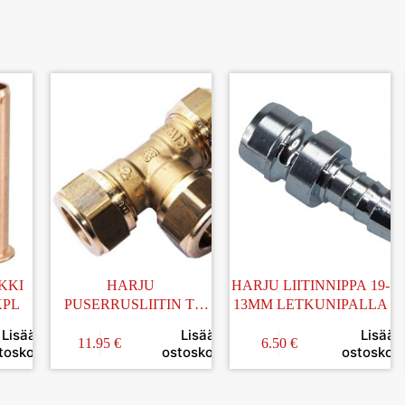
KKI
HARJU
HARJU LIITINNIPPA 19-
KPL
PUSERRUSLIITIN T-
13MM LETKUNIPALLA
HAARA 18MM
Lisää
Lisää
Lisää
11.95
€
6.50
€
toskoriin
ostoskoriin
ostoskori