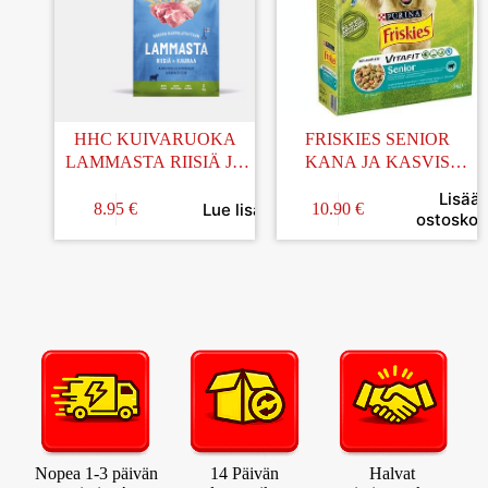
HHC KUIVARUOKA
FRISKIES SENIOR
LAMMASTA RIISIÄ JA
KANA JA KASVIS
KAURAA AIKUISILLE
KUIVARUOKA 3KG
Lisää
KOIRILLE 2KG
Lue lisää
8.95
€
10.90
€
ostoskori
Nopea 1-3 päivän
14 Päivän
Halvat