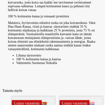
kuivaruoka, josta koira saa kaikki sen tarvitsemat ravintoaineet
sopivassa suhteessa. Lempeä kotimainen kaura ja pehmeä riisi
hellivät koiran vatsaa.
100 % kotimaista kanaa ja runsaasti proteiinia
Maistuva, hyvinvointia edistävä ruoka on joka koiranoikeus. Siksi
Hau-Haun Kanaa, riisiä ja kauraa -täysravinto sisältää 35 %
kotimaista siipikarjaa ja kaikkiaan 25 % proteiinia, josta 75 % on
eläinperäistä. Suomalaisilla maatiloilla kasvanut kana on tämän
koiranruoan ensisijainen eläinproteiinin ja -rasvan lähde, joista
koiran elimistö saa elintärkeitä rakennusaineita ja energiaa. Raaka-
aineen saatavuuden mukaan ruoka saattaa sisältää kanan lisäksi
vatsaystävällistä, kotimaista kalkkunaa.
Lihaisa täysravinto
100 % kotimaista kanaa ja kauraa
Valmistettu Suomessa Nokialla
Tutustu myös
Loppu varastosta
Loppu varastosta