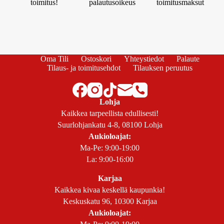
toimitus!
palautusoikeus
toimitusmaksut
Oma Tili
Ostoskori
Yhteystiedot
Palaute
Tilaus- ja toimitusehdot
Tilauksen peruutus
Lohja
Kaikkea tarpeellista edullisesti!
Suurlohjankatu 4-8, 08100 Lohja
Aukioloajat:
Ma-Pe: 9:00-19:00
La: 9:00-16:00
Karjaa
Kaikkea kivaa keskellä kaupunkia!
Keskuskatu 96, 10300 Karjaa
Aukioloajat: