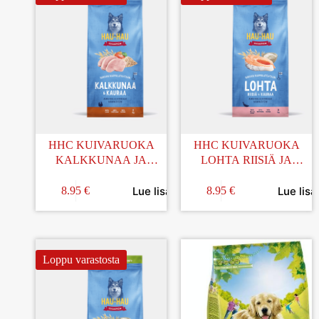
HHC KUIVARUOKA
HHC KUIVARUOKA
KALKKUNAA JA
LOHTA RIISIÄ JA
KAURAA 2KG
KAURAA AIKUISILLE
KOIRILLE 2KG
Lue lisää
Lue lisä
8.95
€
8.95
€
Loppu varastosta