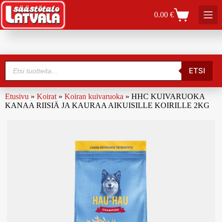
0.00
€
ETSI
Etusivu
»
Koirat
»
Koiran kuivaruoka
»
HHC KUIVARUOKA
KANAA RIISIÄ JA KAURAA AIKUISILLE KOIRILLE 2KG