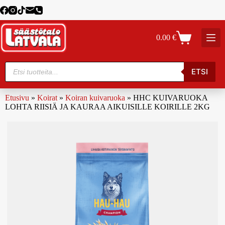
0.00
€
ETSI
Etusivu
»
Koirat
»
Koiran kuivaruoka
»
HHC KUIVARUOKA
LOHTA RIISIÄ JA KAURAA AIKUISILLE KOIRILLE 2KG