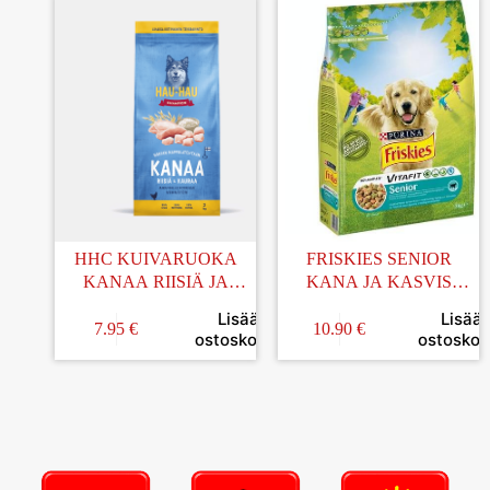
HHC KUIVARUOKA
FRISKIES SENIOR
KANAA RIISIÄ JA
KANA JA KASVIS
KAURAA AIKUISILLE
KUIVARUOKA 3KG
Lisää
Lisää
KOIRILLE 2KG
7.95
€
10.90
€
ostoskoriin
ostoskori