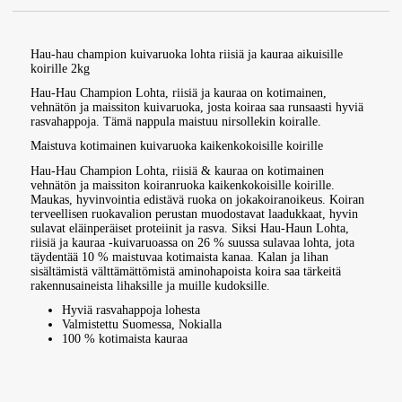
Hau-hau champion kuivaruoka lohta riisiä ja kauraa aikuisille
koirille 2kg
Hau-Hau Champion Lohta, riisiä ja kauraa on kotimainen,
vehnätön ja maissiton kuivaruoka, josta koiraa saa runsaasti hyviä
rasvahappoja. Tämä nappula maistuu nirsollekin koiralle.
Maistuva kotimainen kuivaruoka kaikenkokoisille koirille
Hau-Hau Champion Lohta, riisiä & kauraa on kotimainen
vehnätön ja maissiton koiranruoka kaikenkokoisille koirille.
Maukas, hyvinvointia edistävä ruoka on jokakoiranoikeus. Koiran
terveellisen ruokavalion perustan muodostavat laadukkaat, hyvin
sulavat eläinperäiset proteiinit ja rasva. Siksi Hau-Haun Lohta,
riisiä ja kauraa -kuivaruoassa on 26 % suussa sulavaa lohta, jota
täydentää 10 % maistuvaa kotimaista kanaa. Kalan ja lihan
sisältämistä välttämättömistä aminohapoista koira saa tärkeitä
rakennusaineista lihaksille ja muille kudoksille.
Hyviä rasvahappoja lohesta
Valmistettu Suomessa, Nokialla
100 % kotimaista kauraa