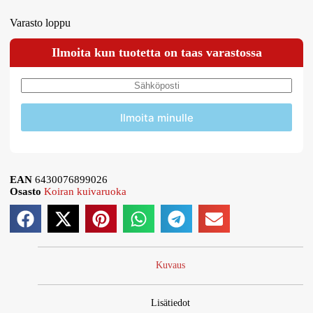
Varasto loppu
Ilmoita kun tuotetta on taas varastossa
Ilmoita minulle
EAN
6430076899026
Osasto
Koiran kuivaruoka
Kuvaus
Lisätiedot