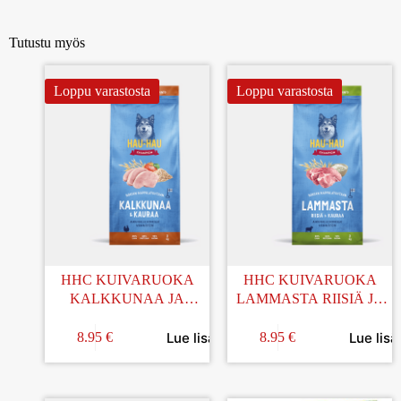
Tutustu myös
Loppu varastosta
Loppu varastosta
HHC KUIVARUOKA
HHC KUIVARUOKA
KALKKUNAA JA
LAMMASTA RIISIÄ JA
KAURAA 2KG
KAURAA AIKUISILLE
KOIRILLE 2KG
Lue lisää
Lue lisä
8.95
€
8.95
€