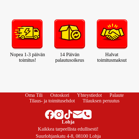
Nopea 1-3 päivän
14 Päivän
Halvat
toimitus!
palautusoikeus
toimitusmaksut
Oma Tili
Ostoskori
Yhteystiedot
Palaute
Tilaus- ja toimitusehdot
Tilauksen peruutus
Lohja
Kaikkea tarpeellista edullisesti!
Suurlohjankatu 4-8, 08100 Lohja