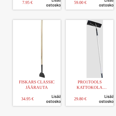
Lisää
Lisää
7.95
€
59.00
€
ostoskoriin
ostoskori
FISKARS CLASSIC
PRO1TOOLS
JÄÄRAUTA
KATTOKOLA
LUMENPUDOTIN 1,94-
Lisää
Lisää
6,3M LÖYSÄLLE
34.95
€
29.80
€
ostoskoriin
ostoskori
LUMELLE