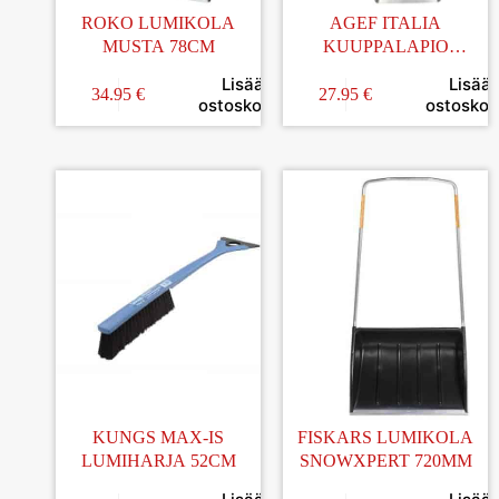
ROKO LUMIKOLA
AGEF ITALIA
MUSTA 78CM
KUUPPALAPIO
ALUMIINI 1,5MM
Lisää
Lisää
34.95
€
27.95
€
ostoskoriin
ostoskori
KUNGS MAX-IS
FISKARS LUMIKOLA
LUMIHARJA 52CM
SNOWXPERT 720MM