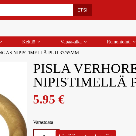
Oma Tili
Ostoskori
Yhteystiedot
Palaute
ETSI
Keittiö
Vapaa-aika
Remontointi
GAS NIPISTIMELLÄ PUU 37/55MM
PISLA VERHOR
NIPISTIMELLÄ 
5.95
€
Varastossa