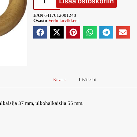
Lisää ostoskoriin
EAN
6417012001248
Osasto
Verhotarvikkeet
Kuvaus
Lisätiedot
halkaisija 37 mm, ulkohalkaisija 55 mm.