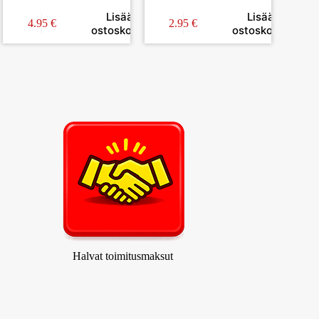
VALKOINEN 10KPL
2KPL
Lisää
Lisää
4.95
€
2.95
€
in
ostoskoriin
ostoskoriin
Halvat toimitusmaksut