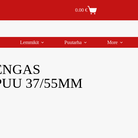
Tilaus- ja toimitusehdot
Tilauksen peruutus
0.00
€
Lemmikit
Puutarha
More
ENGAS
PUU 37/55MM