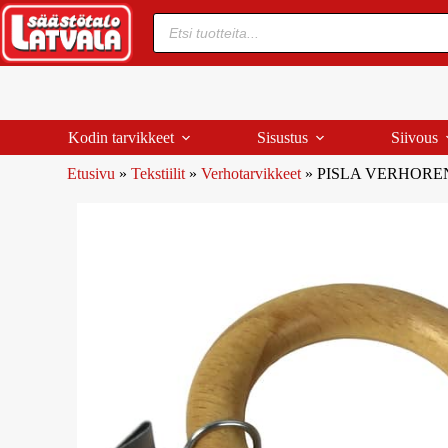
Kodin tarvikkeet
Sisustus
Siivous
Etusivu
»
Tekstiilit
»
Verhotarvikkeet
»
PISLA VERHOREN