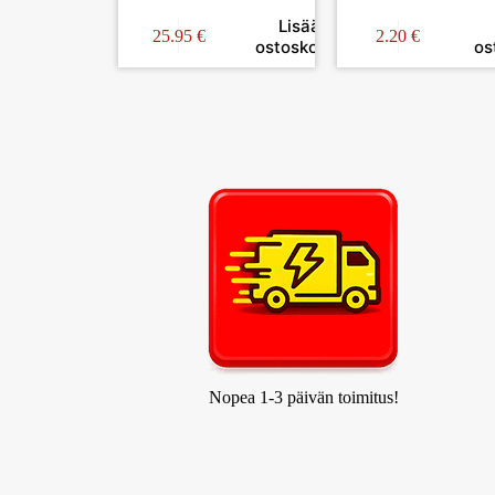
VALKOINEN
MUOVI/VALKOI
Lisää
SÄÄDETTÄVÄ 75-
2KPL
25.95
€
2.20
€
ostoskoriin
os
220CM
Nopea 1-3 päivän toimitus!