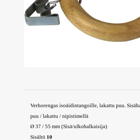
Verhorengas isoäidintangoille, lakattu puu. Sisä
puu / lakattu / nipistimellä
Ø 37 / 55 mm (Sisä/ulkohalkaisija)
Sisältö
10