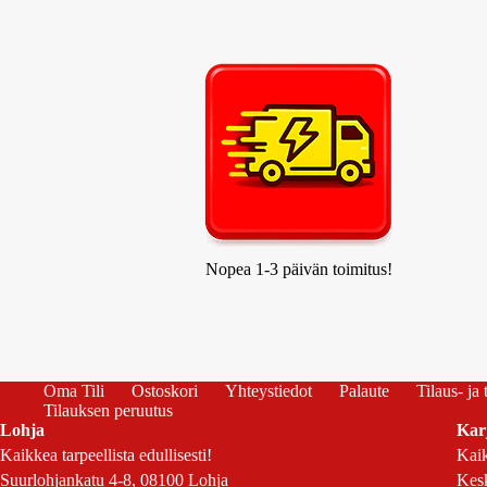
Nopea 1-3 päivän toimitus!
Oma Tili
Ostoskori
Yhteystiedot
Palaute
Tilaus- ja
Tilauksen peruutus
Lohja
Kar
Kaikkea tarpeellista edullisesti!
Kaik
Suurlohjankatu 4-8, 08100 Lohja
Kesk