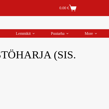
Tilaus- ja toimitusehdot
Tilauksen peruutus
0.00
€
Lemmikit
Puutarha
More
TÖHARJA (SIS.