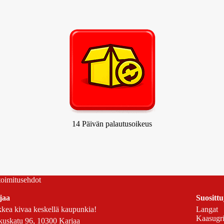
14 Päivän palautusoikeus
 toimitusehdot
jaa
Suosittu
kea kivaa keskellä kaupunkia!
Langat
Kaasugril
uskatu 96, 10300 Karjaa