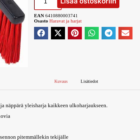
Lisää ostoskoriin
EAN
6410880003741
Osasto
Haravat ja harjat
Kuvaus
Lisätiedot
 ja näppärä yleisharja kaikkeen ulkoharjaukseen.
uovia
sennon pitemmällekin tekijälle