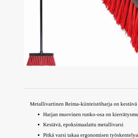
Metallivartinen Reima-kiinteistöharja on kestävä
Harjan muovinen runko-osa on kierrätysm
Kestävä, epoksimaalattu metallivarsi
Pitkä varsi takaa ergonomisen työskentelya