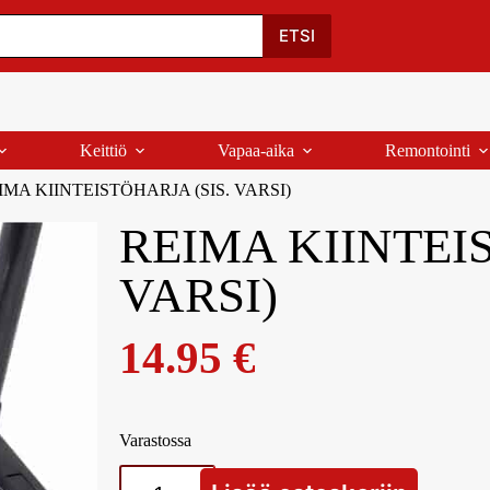
Oma Tili
Ostoskori
Yhteystiedot
Palaute
ETSI
Keittiö
Vapaa-aika
Remontointi
MA KIINTEISTÖHARJA (SIS. VARSI)
REIMA KIINTEIS
VARSI)
14.95
€
Varastossa