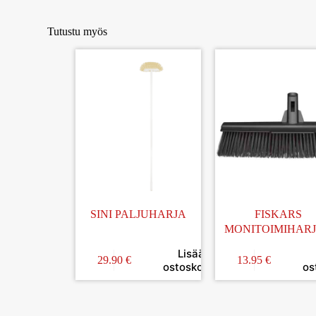
Tutustu myös
SINI PALJUHARJA
FISKARS
MONITOIMIHAR
LAPA M
Lisää
29.90
€
13.95
€
ostoskoriin
os