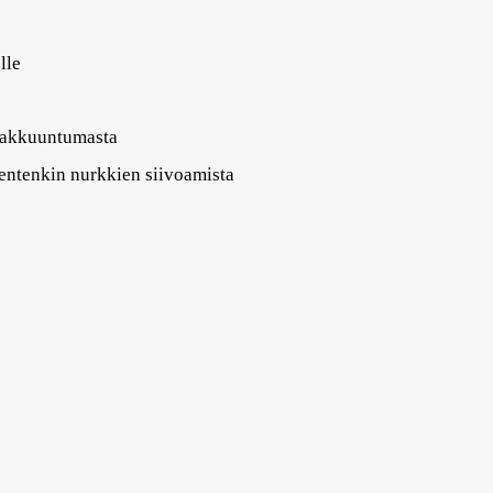
lle
paakkuuntumasta
pientenkin nurkkien siivoamista