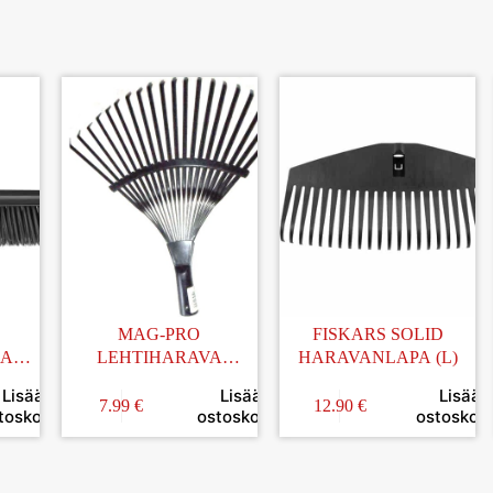
MAG-PRO
FISKARS SOLID
JAN
LEHTIHARAVA
HARAVANLAPA (L)
PUUVARRELLA
Lisää
Lisää
Lisää
7.99
€
12.90
€
toskoriin
ostoskoriin
ostoskori