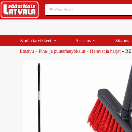
Kodin tarvikkeet
Sisustus
Siivous
Etusivu
»
Piha- ja puutarhatyökalut
»
Haravat ja harjat
»
REI